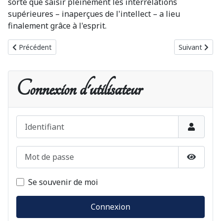
sorte que saisir pleinement les interrelations
supérieures – inaperçues de l'intellect – a lieu
finalement grâce à l'esprit.
Article précédent : Appels depuis la Création Primordiale
Article suiv
Précédent
Suivant
Connexion d'utilisateur
Identifiant
Mot de passe
Afficher
Se souvenir de moi
Connexion