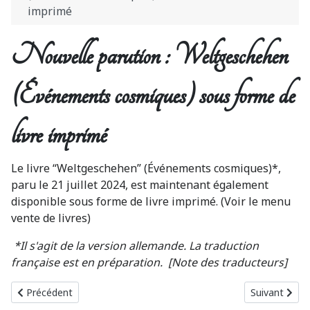
imprimé
Nouvelle parution : Weltgeschehen
(Événements cosmiques) sous forme de
livre imprimé
Le livre “Weltgeschehen” (Événements cosmiques)*,
paru le 21 juillet 2024, est maintenant également
disponible sous forme de livre imprimé. (Voir le menu
vente de livres)
*Il s'agit de la version allemande. La traduction
française est en préparation. [Note des traducteurs]
Article précédent : Annonce parution (en langue française) du liv
Article suiva
Précédent
Suivant