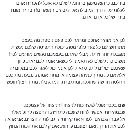
בידיכם, כי הוא מעוגן ברוחני. לעולם לא אוכל
להכריח
אדם
לעלות על הדרך המובילה אל הגבהים המוארים! דבר זה מונח
בידיו של כל אדם ואדם.
לכן אני מזהיר אתכם ומראה לכם פעם נוספת מה בעצם
מתרחש: עם כל צעד כלפי מטה, יכולת התפיסה שלכם נעשית
מוגבלת יותר ויותר, מבלי שאתם בעצמכם נעשים מודעים לכך!
משום כך, לעולם לא תאמינו לי כשאני אומר לכם זאת, כיוון
שאינכם יכולים לתפוס זאת. לכן אינני יכול לעזור לכם במקום זה,
אלא אם כן, מתוך כמיהה עצומה או מתוך אמונה, נובעת מתוככם
החלטה חדשה שהולכת ומתגברת, המתקבלת מתוך רצון־חופשי.
שם
בלבד אוכל לגשר כוח לניצחון! הניצחון על עצמכם,
שבמהירות יאפשר לרוח ששבה לתחייה, והחפצה לחוג־מעלה
אל עבר הגבהים, לפרוץ את קירותיה וגבולותיה הצרים. אני אראה
לכם את הדרך, ואם רצונכם כֵּן הוא, אעניק לכם את הכוח הנחוץ