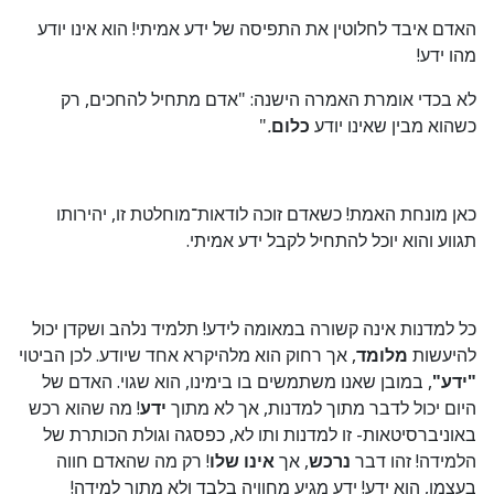
האדם איבד לחלוטין את התפיסה של ידע אמיתי! הוא אינו יודע
מהו ידע!
לא בכדי אומרת האמרה הישנה: "אדם מתחיל להחכים, רק
כשהוא מבין שאינו יודע
כלום
.
"
כאן מונחת האמת! כשאדם זוכה לודאות־מוחלטת זו, יהירותו
תגווע והוא יוכל להתחיל לקבל ידע אמיתי.
כל למדנות אינה קשורה במאומה לידע! תלמיד נלהב ושקדן יכול
להיעשות
מלומד
, אך רחוק הוא מלהיקרא אחד שיודע. לכן הביטוי
"ידע"
, במובן שאנו משתמשים בו בימינו, הוא שגוי. האדם של
היום יכול לדבר מתוך למדנות, אך לא מתוך
ידע
!
מה שהוא רכש
באוניברסיטאות- זו למדנות ותו לא, כפסגה וגולת הכותרת של
הלמידה! זהו דבר
נרכש
, אך
אינו שלו
!
רק מה שהאדם חווה
בעצמו, הוא ידע! ידע מגיע מחוויה בלבד ולא מתוך למידה!