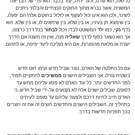
כל זאת, הוא עודנו, ולעד יהיה, יצור בלבד. הוא פרי של הבריאה
המשנית, אשר נברא מתוך החוקים הנצחיים והבלתי ניתנים
לשינוי, ולכן הוא אינו יכול לעקוף או לזלזל בחוקים אלה! הם יפעלו,
בין שימצא חן בעיניו, או בין שלא. בין שיתאים לו, או בין שלא. הוא
כדף
נקי
, כמו ילד המשוטט לבדו ויכול
לבחור
בכל דרך כרצונו,
אך הוא נשאר כפוף לדרך
שאליה
פנה, ואין זה משנה אם הדרך
ישרה או מלאת מהמורות, אם היא מוליכה ליעד יפיפה, או לתהום.
עם כל החלטה של האדם, נוצר שביל חדש ועימו חוט חדש
בשטיח גורלו. אך השבילים הישנים
ממשיכים
להתקיים תמיד,
לפני החדשים יותר, כל עוד האדם לא פסע עליהם ממש עד
לסופם. שבילים ישנים אלה לא נקטעים על-ידי שביל חדש, כי
האדם חייב לחיות דרכם ולצעוד עליהם עד סופם. לעיתים
בתהליך זה, השבילים הישנים והחדשים חוצים זה את זה ויוצרים
בכך תפניות חדשות בדרך.