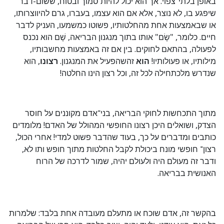
באופן בלתי־צפוי. אך הוא יכול להיות סמוך ובטוח, ששום-דבר
שיפגע בו, לא נוצר, אלא אם הוא עצמו, בעברו, גרם להיווצרותו,
או שבאמצעות אחת מהחלטותיו, פשוטו כמשמעו, העניק לדבר
חיים. כלומר, "שָׂם" אותו בתוך מנגנון הבריאה, שָׁם הוא נכנס
לפעולה, בהתאם לחוקים. בין אם זה באמצעות מחשבותיו,
מילותיו, או פעולותיו!
הוא
זהשהפעיל את המנגנון.
רצונו
, הוא
שנדרש מלכתחילה לכל זה, וכל רצון הינו החלטה!
מתוך התכחשות לחוקי הבריאה, בני־אדם מקוננים על חוסר
הצדק, ושואלים היכן רצונו החופשי המהולל של האדם! מלומדים
כותבים ומדברים על כך, בעוד שהדבר פשוט למדי! אחרי הכול,
רצון־ חופשי מונח ביכולת לקבל החלטות מתוך חופש ותו לא,
ודבר זה מעולם היה ולעולם יהיה, שמור לדרכה של הרוח
האנושית בבריאה.
בהקשר זה, אדם שוכח או מתעלם מעובדה אחת בלבד: שלמרות