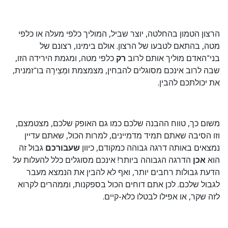
הרצון הטמון בהחלטה, יוצר שביל, המוליך כלפי מעלה או כלפי
מטה, בהתאם לטבעו של הרצון. אולם בימינו, רצונם של
בני־האדם מוליך אותם לרוב
רק
כלפי מטה, ומגמת הירידה הזו,
שבה לרוב אינכם מסוגלים להבחין, מצמצמת ומְצֵירָה בו־זמנית,
את יכולתכם להבין.
משום כך, טווח ההבנה שלכם כמו גם האופק שלכם, מצטמצם,
וזו הסיבה שאתם תמיד מדמיינים, למרות הכול, שאתם עדיין
נמצאים באותה דרגה גבוהה כמקודם, כיוון
שעבורכם
גבול זה
הוא
אכן
הדרגה הגבוהה ביותר! אינכם מסוגלים כלל להעלות על
הדעת גבולות רחבים יותר, ואף לא להבין את הנמצא מעבר
לגבול שלכם. לכן אתם דוחים הכול בספקנות, וממהרים לקרוא
לזה שקר, או אפילו לבטלו כלא-קיים.