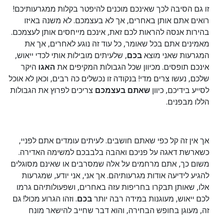
זו גם הסיבה לכך שאינכם מוכנים להיפטר בקלות ממגרעותיכם!
רואים אתם אותן באחרים, אך לא בעצמכם. לא משנה באיזו
בהירות אנסה להראות לכם זאת, אינכם מייחסים אותן לעצמכם.
מאמינים אתם בכל שאומר, כל עוד זה נוגע לאחרים, אך את
המגרעות שאני מוצא
בכם
, שלעיתים מובילות אותי לכדי ייאוש,
אינכם תופסים. מכיוון שכל הגבולות המקיפים את
האגו
היקר
שלכם, נעשו צרים מדי! בנקודה זו נכשלים כה רבים, וכאן לא אוכל
לסייע בידיכם, כיוון
שאתם בעצמכם
צריכים לפרוץ את הגבולות
הללו מבפנים.
אך אין זה קל כפי שאתם חושבים. לעיתים עומדים אתם לפניי,
כשארשת דאגה על פניכם ואהבה בלבבכם למשימה האדירה.
משום כך, אתם מרחמים על אלה שמסרבים או שאינם מסוגלים
להגיע לידיעה אודות מגרעותיהם. אך אני, אני יודע, שמגרעות
אלו, שאותן תבקרו בחריפות עזה באחרים, ושפעולותיהם גרמו
לכם ייאוש, מעוגנות במידה רבה יותר
בכם
. וזהו הגרוע מכול! גם
זה, מעוגן בחופש הבחירה, והוא דבר שחייב להישאר מונח