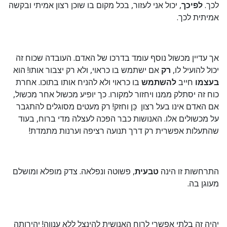
לכך.
לפיכך
, יכול אני לעזור, בכל מקום בו שוכן רצון אמיתי ובקשה
אמיתית לכך.
אך עדיין מכשול נוסף עומד בדרכו של האדם. העובדה שכוח זה
יכול להועיל לו,
רק
אם ישתמש בו כראוי, ולא רק יצבור אותו! הוא
בעצמו
חייב
להשתמש
בו כראוי ולא להניח אותו בתוכו. אחרת
כוח זה יסתלק ממנו ויחזור למקורו. כך יופיע מכשול אחר מכשול,
אם האדם אינו בעל רצון כֵּן וחזק! רק מעטים מסוגלים להתגבר
על מכשולים אלו. האנושות כבר הפכה לעצלה מדי ברוח, בעוד
שהתעלות אפשרית רק דרך תנועה רציפה וערנות מתמדת!
התרחשות זו הינה
טבעית
, פשוטה ונפלאה. צדק מופלא ומושלם
מעוגן בה.
יהיה זה בלתי אפשרי לרוח האנושית להינצל ללא ענווה! יהירותה