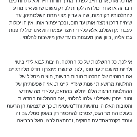
את כל זאת, אדם חייב לפתור מתוך חוויות חייו, ולא לתהות כיצד
דבר זה או אחר יכול היה לקרות לו, רק משום שהוא אינו מודע
להחלטותיו הקודמות, שהוא עדיין מצוי תחת השלכותיהן, עד
שיחיה דרכן וימצה אותן עד תום, ובכך יפתור אותן. אין הן יכולות
לעבור מן העולם, אלא על-ידי היוצר עצמו והוא אינו יכול להפנות
גבו אליהן, כיוון שהן מעוגנות בו עד שהן מיושבות לחלוטין.
אי לכך, כל ההשלכות של כל החלטה, חייבות לבוא לידי ביטוי
ולהיות מיושבות עד סופן, לפני שינשרו מיוצרן ויחדלו מלהתקיים.
אם החוטים של החלטות טובות חדשות, חוצים מסלול של
החלטות מרושעות ישנות שעדיין קיימות, אזי השפעותיהן של
ההחלטות הרעות הללו ייחלשו בהתאם, על-ידי מה שחדש
וטוב. ייתכן שאפילו ייעלמו לחלוטין, אם ההחלטות החדשות
והטובות האלו הן נחושות וחד־משמעיות, כך שתוצאותיהן הרעות
בעולם החומר הגס, יצטרכו להתכפר רק באופן סמלי. גם זה
עומד בקנה־אחד עם החוקים, ובהתאם לרצון האל בבריאה.