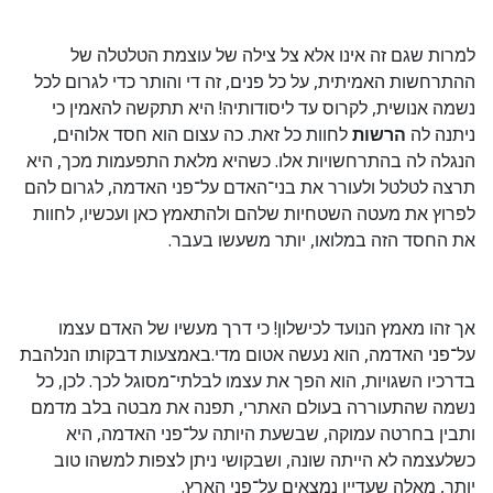
למרות שגם זה אינו אלא צל צילה של עוצמת הטלטלה של
ההתרחשות האמיתית, על כל פנים, זה די והותר כדי לגרום לכל
נשמה אנושית, לקרוס עד ליסודותיה! היא תתקשה להאמין כי
ניתנה לה
הרשות
לחוות כל זאת. כה עצום הוא חסד אלוהים,
הנגלה לה בהתרחשויות אלו. כשהיא מלאת התפעמות מכך, היא
תרצה לטלטל ולעורר את בני־האדם על־פני האדמה, לגרום להם
לפרוץ את מעטה השטחיות שלהם ולהתאמץ כאן ועכשיו, לחוות
את החסד הזה במלואו, יותר משעשו בעבר.
אך זהו מאמץ הנועד לכישלון! כי דרך מעשיו של האדם עצמו
על־פני האדמה, הוא נעשה אטום מדי.באמצעות דבקותו הנלהבת
בדרכיו השגויות, הוא הפך את עצמו לבלתי־מסוגל לכך. לכן, כל
נשמה שהתעוררה בעולם האתרי, תפנה את מבטה בלב מדמם
ותבין בחרטה עמוקה, שבשעת היותה על־פני האדמה, היא
כשלעצמה לא הייתה שונה, ושבקושי ניתן לצפות למשהו טוב
יותר, מאלה שעדיין נמצאים על־פני הארץ.