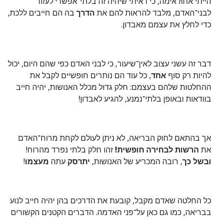
הייתי אחוז אימה, כי ראיתי שיהיה זה בלתי־אפשרי לעזור
לבני־האדם, מלבד להראות להם את
הדרך
בה הם חייבים ללכת,
כדי לחלץ את עצמם מאבדון.
דבר זה עשני עצוב לאין־שיעור, כי לבני האדם כפי שהם היום, יכול
להיות רק סוף
אחד
, כל עוד הם נותרים חופשיים לקבל את
ההחלטות שלהם בעצמם: חלק גדול מכלל האנושות, יהיה חייב
בוודאות ובאופן בלתי־נמנע, להגיע לאבדון!
אך בהתאם לחוק הבריאה, לא ניתן לעולם לקחת מרוח־האדם
את
הרשות לבחירה חופשית!
זהו חלק בלתי נפרד מהרוח!
ובשל כך
, רובה המכריע של האנושות,
יתרסק
עתה
מעצמו
!
כל החלטה שאדם מקבל, קובעת את הדרכים בהן יהיה חייב לנוע
בבריאה, כמו גם כאן על־פני האדמה. הדברים הקטנים הקשורים