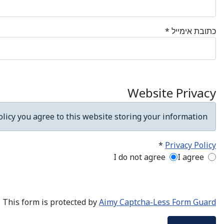
כתובת אימייל
*
Website Privacy
licy you agree to this website storing your information.
*
Privacy Policy
Privacy Policy
I do not agree
I agree
This form is protected by
Aimy Captcha-Less Form Guard