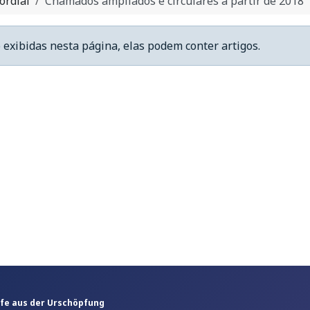
ordial
Chamados ampliados e circulares a partir de 2018
 exibidas nesta página, elas podem conter artigos.
ufe aus der Urschöpfung