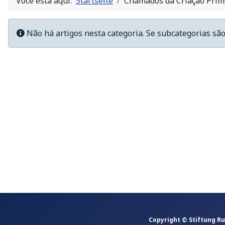
Você está aqui:
Startseite
Chamados da Criação Prim
Info
Não há artigos nesta categoria. Se subcategorias são
Copyright © Stiftung R