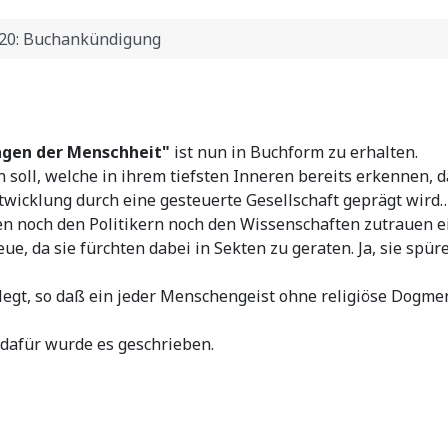
020: Buchankündigung
sagen der Menschheit"
ist nun in Buchform zu erhalten.
 soll, welche in ihrem tiefsten Inneren bereits erkennen, d
twicklung durch eine gesteuerte Gesellschaft geprägt wird…
n noch den Politikern noch den Wissenschaften zutrauen ei
e, da sie fürchten dabei in Sekten zu geraten. Ja, sie spür
legt, so daß ein jeder Menschengeist ohne religiöse Dogme
 dafür wurde es geschrieben.
elt und Das Versagen der Menschheit"