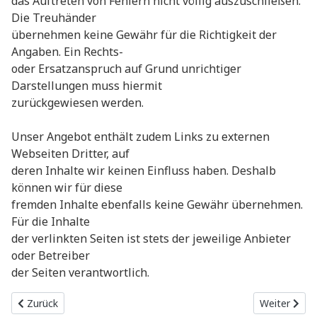
das Auftreten von Fehlern nicht völlig auszuschließen.
Die Treuhänder
übernehmen keine Gewähr für die Richtigkeit der
Angaben. Ein Rechts-
oder Ersatzanspruch auf Grund unrichtiger
Darstellungen muss hiermit
zurückgewiesen werden.
Unser Angebot enthält zudem Links zu externen
Webseiten Dritter, auf
deren Inhalte wir keinen Einfluss haben. Deshalb
können wir für diese
fremden Inhalte ebenfalls keine Gewähr übernehmen.
Für die Inhalte
der verlinkten Seiten ist stets der jeweilige Anbieter
oder Betreiber
der Seiten verantwortlich.
Vorheriger Beitrag: Im Lichte der Wahrheit
Nächster Be
Zurück
Weiter